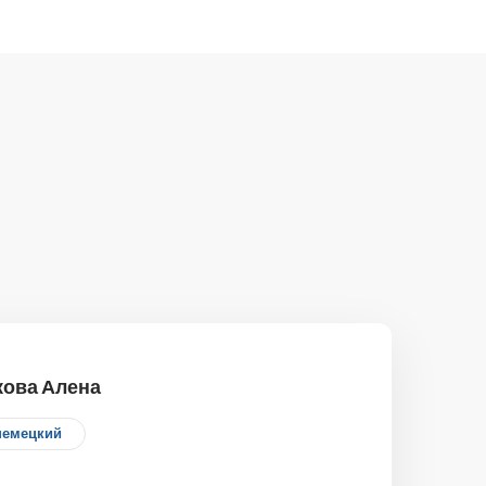
кова Алена
немецкий