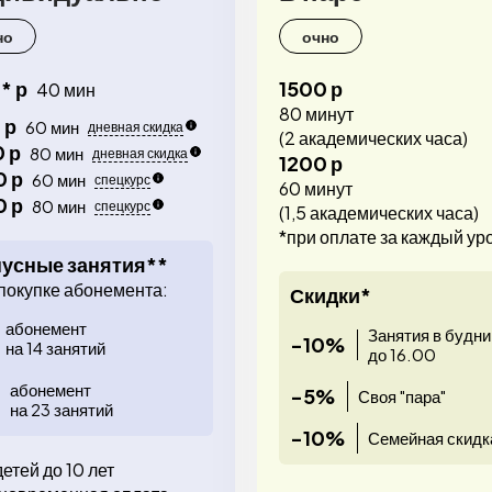
но
очно
* р
1500 р
40 мин
80 минут
 р
60 мин
дневная скидка
(2 академических часа)
 р
80 мин
дневная скидка
1200 р
 р
60 мин
спецкурс
60 минут
 р
80 мин
спецкурс
(1,5 академических часа)
*при оплате за каждый ур
усные занятия**
покупке абонемента:
Скидки*
абонемент
Занятия в будни
-10%
на 14 занятий
до 16.00
абонемент
-5%
Своя "пара"
на 23 занятий
-10%
Семейная скидк
детей до 10 лет