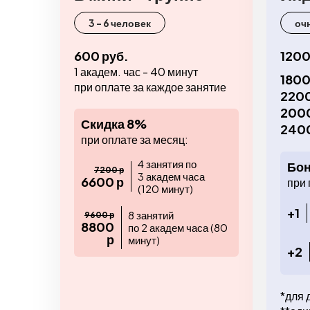
3 - 6 человек
оч
600 руб.
1200
1 академ. час - 40 минут
1800
при оплате за каждое занятие
2200
2000
Скидка 8%
2400
при оплате за месяц:
4 занятия по
Бон
7200 р
3 академ часа
6600 р
при 
(120 минут)
+1
8 занятий
9600 р
8800
по 2 академ часа (80
р
минут)
+2
*для 