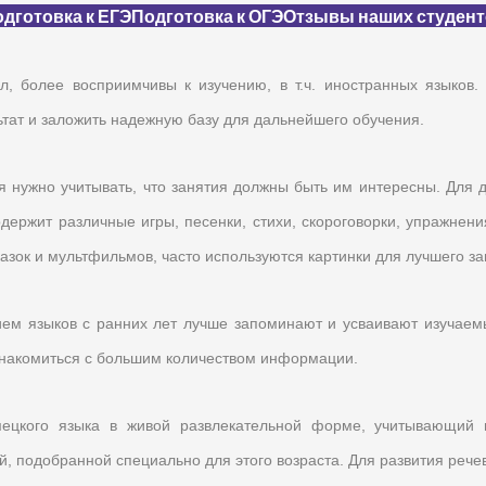
дготовка к ЕГЭ
Подготовка к ОГЭ
Отзывы наших студент
л, более восприимчивы к изучению, в т.ч. иностранных языков.
ьтат и заложить надежную базу для дальнейшего обучения.
я нужно учитывать, что занятия должны быть им интересны. Для 
одержит различные игры, песенки, стихи, скороговорки, упражнен
азок и мультфильмов, часто используются картинки для лучшего з
ием языков с ранних лет лучше запоминают и усваивают изучаем
ознакомиться с большим количеством информации.
мецкого языка в живой развлекательной форме, учитывающий 
ой, подобранной специально для этого возраста. Для развития реч