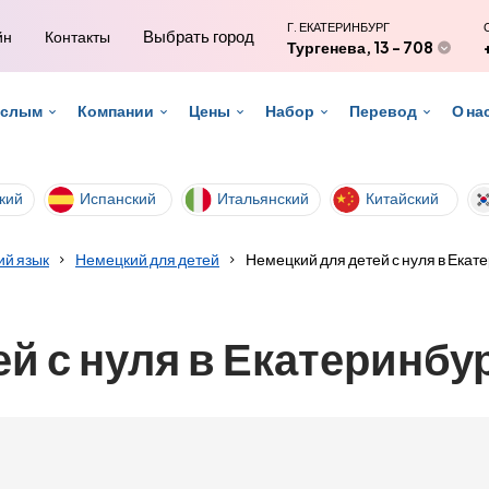
Г. ЕКАТЕРИНБУРГ
Выбрать город
йн
Контакты
Тургенева, 13 - 708
ослым
Компании
Цены
Набор
Перевод
О на
кий
Испанский
Итальянский
Китайский
й язык
Немецкий для детей
Немецкий для детей с нуля в Екат
й с нуля в Екатеринбу