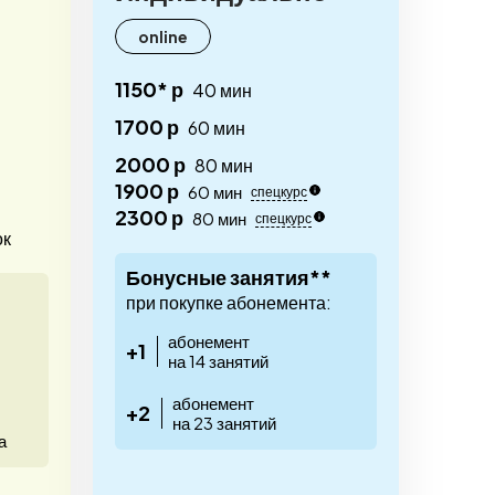
online
1150* р
40 мин
1700 р
60 мин
2000 р
80 мин
1900 р
60 мин
спецкурс
2300 р
80 мин
спецкурс
ок
Бонусные занятия**
при покупке абонемента:
абонемент
+1
на 14 занятий
абонемент
+2
на 23 занятий
а