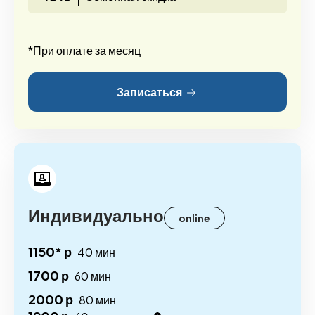
*При оплате за месяц
Записаться
Индивидуально
online
1150* р
40 мин
1700 р
60 мин
2000 р
80 мин