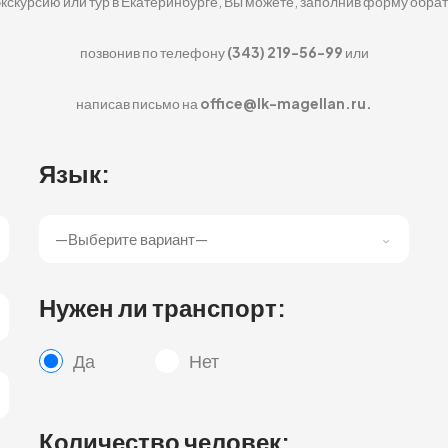
экскурсию или тур в Екатеринбурге, Вы можете,
заполнив форму обрат
позвонив по телефону
(343) 219-56-99
или
написав письмо на
office@lk-magellan.ru.
Язык:
Нужен ли транспорт:
Да
Нет
Количество человек: