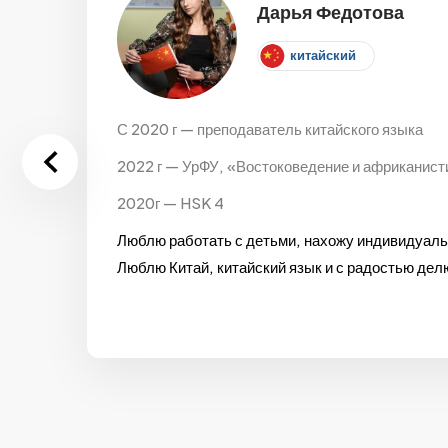
Дарья Федотова
китайский
С 2020 г — преподаватель китайского языка
2022 г — УрФУ, «Востоковедение и африканисти
2020г — HSK 4
Люблю работать с детьми, нахожу индивидуаль
Люблю Китай, китайский язык и с радостью де