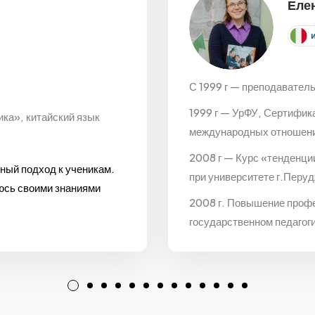
Еле
С 1999 г — преподаватель
1999 г — УрФУ, Сертифик
ка», китайский язык
международных отношен
2008 г — Курс «тенденци
ный подход к ученикам.
при университете г.Перуд
люсь своими знаниями
2008 г. Повышение проф
государственном педагог