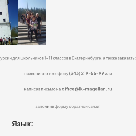
курсии для школьников 1-11 классов в Екатеринбурге, а также заказать
позвонив по телефону
(343) 219-56-99
или
написав письмо на
office@lk-magellan.ru
заполнив форму обратной связи:
Язык: