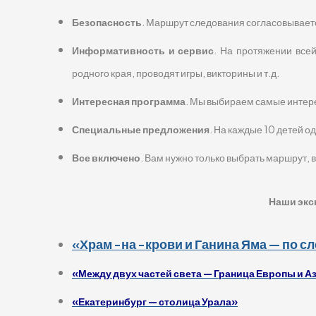
Безопасность
. Маршрут следования согласовываетс
Информативность и сервис
. На протяжении все
родного края, проводят игры, викторины и т.д.
Интересная программа
. Мы выбираем самые интер
Специальные предложения
. На каждые 10 детей 
Все включено
. Вам нужно только выбрать маршрут, в
Наши экс
«Храм -на -крови и Ганина Яма — по с
«Между двух частей света — Граница Европы и А
«Екатеринбург — столица Урала»