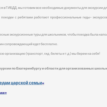
я в ГИБДД, мы готовим все необходимые документы для экскурсии д
й поездки с ребятами работают профессиональные гиды- экскурсо
есные экскурсионные туры для школьников, чтобы поездка была нап
один сопровождающий едет бесплатно.
сю организацию (транспорт, гид, билеты и т.д.) мы берем на себя!
курсии по Екатеринбургу и области для организованных школьн
ледам царской семьи
«
зии»