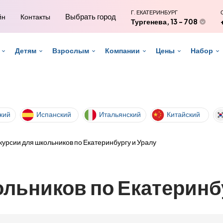
Г. ЕКАТЕРИНБУРГ
Выбрать город
йн
Контакты
Тургенева, 13 - 708
Детям
Взрослым
Компании
Цены
Набор
кий
Испанский
Итальянский
Китайский
курсии для школьников по Екатеринбургу и Уралу
ольников по Екатеринбу