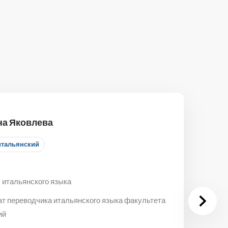
на Яковлева
итальянский
 итальянского языка
ат переводчика итальянского языка факультета
ий