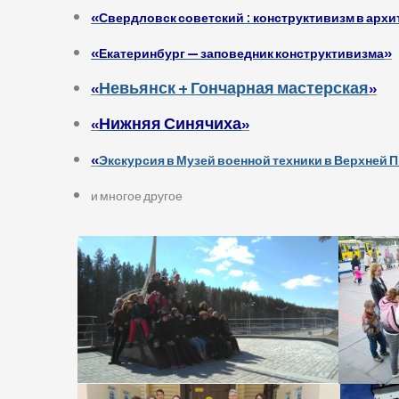
«Свердловск советский : конструктивизм в архи
«Екатеринбург — заповедник конструктивизма
»
Невьянск + Гончарная мастерская
«
»
Нижняя Синячиха
«
»
«
Экскурсия в Музей военной техники в Верхней
и многое другое