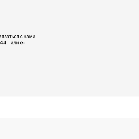
связаться с нами
-44 или e-