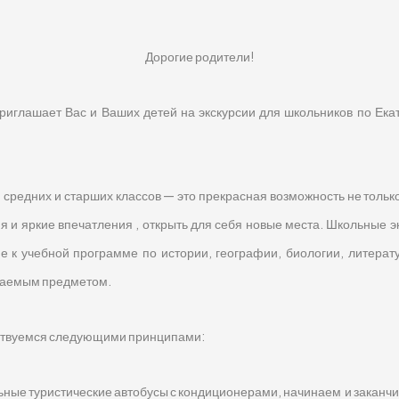
Дорогие родители!
глашает Вас и Ваших детей на экскурсии для школьников по Екат
средних и старших классов — это прекрасная возможность не только
я и яркие впечатления , открыть для себя новые места. Школьные э
е к учебной программе по истории, географии, биологии, литерат
учаемым предметом.
дствуемся следующими принципами:
ные туристические автобусы с кондиционерами, начинаем и заканчи