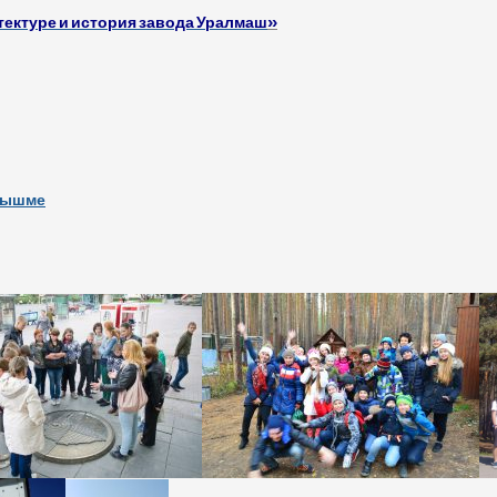
тектуре и история завода Уралмаш
»
 Пышме