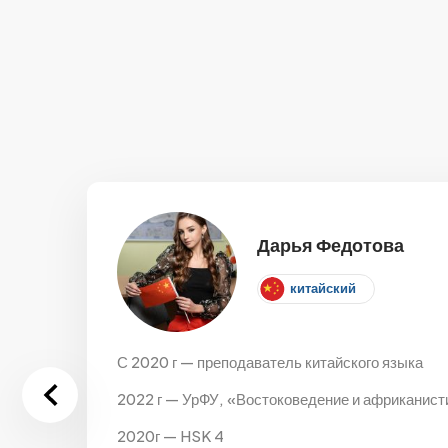
Дарья Федотова
китайский
С 2020 г — преподаватель китайского языка
2022 г — УрФУ, «Востоковедение и африканисти
2020г — HSK 4