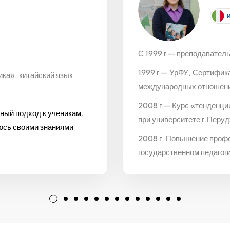
С 1999 г — преподаватель
1999 г — УрФУ, Сертифик
ка», китайский язык
международных отношен
2008 г — Курс «тенденци
ный подход к ученикам.
при университете г.Перуд
люсь своими знаниями
2008 г. Повышение проф
государственном педагог