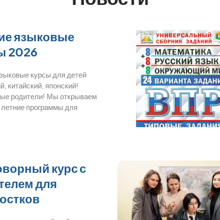
ие языковые
ы 2026
языковые курсы для детей
й, китайский, японский!
ые родители! Мы открываем
 летние программы для
оворный курс с
телем для
остков