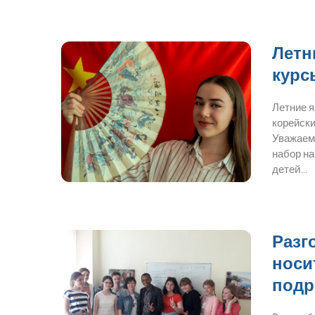
Летн
курс
Летние 
корейски
Уважаем
набор на
детей…
Разг
носи
подр