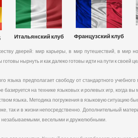
Французский клуб
Итальянский клуб
б
еству дверей: мир карьеры, в мир путешествий, в мир н
ы готовы нырнуть и как далеко готовы идти на пути к своей це
о языка предполагает свободу от стандартного учебного 
 базируется на технике языковых и ролевых игр, когда вы 
ством языка
.
Методика погружения в языковую ситуацию быс
оке, так и в жизни непосредственно. Дополнительный матер
оки незабываемыми, веселыми и дружелюбными.