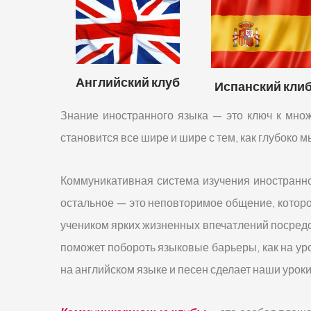
Английский клуб
Испанский кли
Знание иностранного языка — это ключ к множ
становится все шире и шире с тем, как глубоко м
Коммуникативная система изучения иностранног
остальное — это неповторимое общение, которое
учеником ярких жизненных впечатлений посред
поможет побороть языковые барьеры, как на ур
на английском языке и песен сделает наши ур