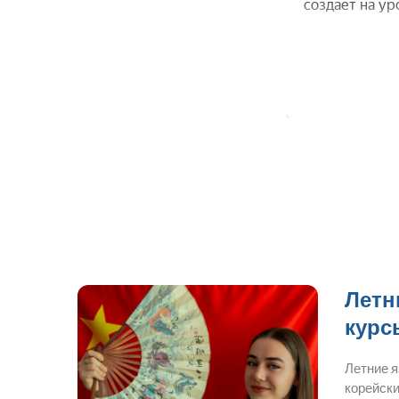
Летн
курс
Летние 
корейски