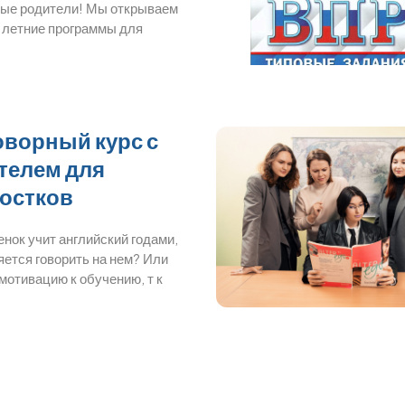
ые родители! Мы открываем
 летние программы для
оворный курс с
телем для
остков
нок учит английский годами,
яется говорить на нем? Или
мотивацию к обучению, т к