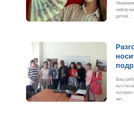
Уважаем
набор на
детей…
Разг
носи
подр
Ваш ребе
но стесн
потерял 
нет…