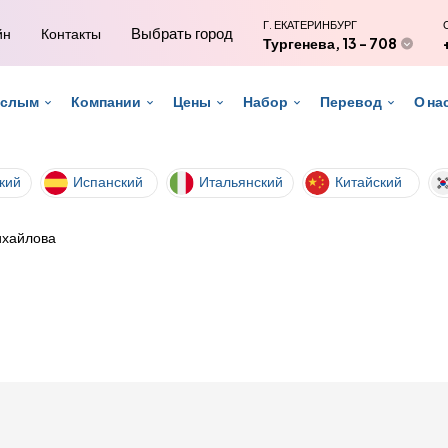
Г. ЕКАТЕРИНБУРГ
Выбрать город
йн
Контакты
Тургенева, 13 - 708
ослым
Компании
Цены
Набор
Перевод
О на
кий
Испанский
Итальянский
Китайский
ихайлова