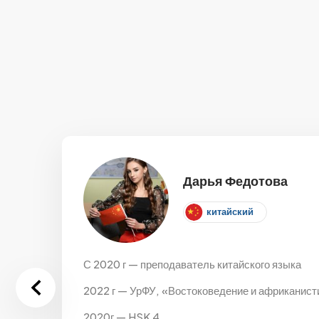
Дарья Федотова
китайский
С 2020 г — преподаватель китайского языка
2022 г — УрФУ, «Востоковедение и африканисти
2020г — HSK 4