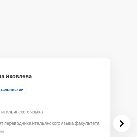
на Яковлева
итальянский
 итальянского языка
ат переводчика итальянского языка факультета
ий