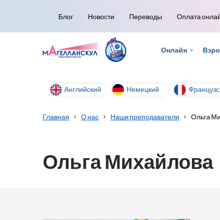
Блог
Новости
Переводы
Оплата онла
Онлайн
Взр
Английский
Немецкий
Французс
Главная
О нас
Наши преподаватели
Ольга М
Ольга Михайлова