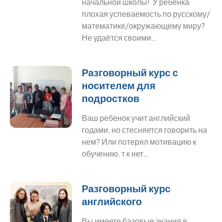
начальной школы! У ребёнка
плохая успеваемость по русскому/
математике/окружающему миру?
Не удаётся своими…
Разговорный курс с
носителем для
подростков
Ваш ребенок учит английский
годами, но стесняется говорить на
нем? Или потерял мотивацию к
обучению, т к нет…
Разговорный курс
английского
Вы имеете базовые знания в